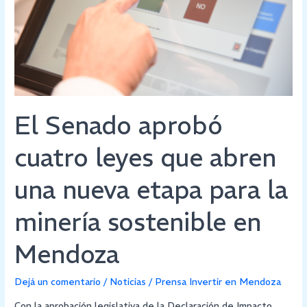
abren
una
nueva
etapa
para
la
minería
El Senado aprobó
sostenible
en
cuatro leyes que abren
Mendoza
una nueva etapa para la
minería sostenible en
Mendoza
Dejá un comentario
/
Noticias
/
Prensa Invertir en Mendoza
Con la aprobación legislativa de la Declaración de Impacto