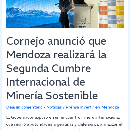
Segunda
Cumbre
Internacional
de
Minería
Cornejo anunció que
Sostenible
Mendoza realizará la
Segunda Cumbre
Internacional de
Minería Sostenible
Dejá un comentario
/
Noticias
/
Prensa Invertir en Mendoza
El Gobernador expuso en un encuentro minero internacional
que reunió a autoridades argentinas y chilenas para analizar el