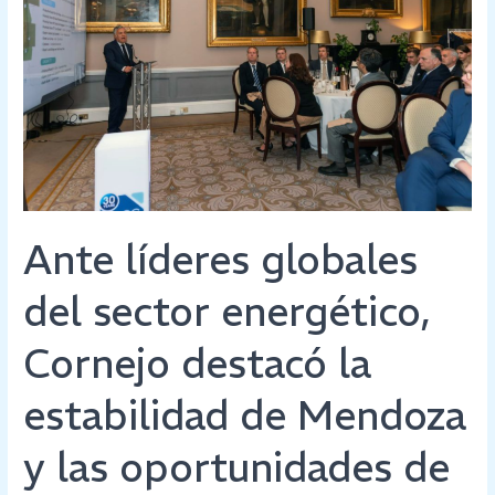
globales
del
sector
energético,
Cornejo
destacó
la
estabilidad
de
Ante líderes globales
Mendoza
y
del sector energético,
las
oportunidades
Cornejo destacó la
de
inversión
estabilidad de Mendoza
y las oportunidades de