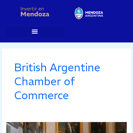
Ir
al
contenido
British Argentine
Chamber of
Commerce
Ante
líderes