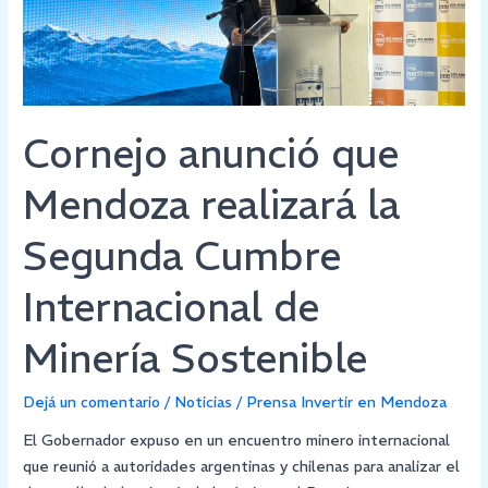
Segunda
Cumbre
Internacional
de
Minería
Cornejo anunció que
Sostenible
Mendoza realizará la
Segunda Cumbre
Internacional de
Minería Sostenible
Dejá un comentario
/
Noticias
/
Prensa Invertir en Mendoza
El Gobernador expuso en un encuentro minero internacional
que reunió a autoridades argentinas y chilenas para analizar el