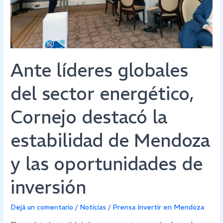
Cornejo
destacó
la
estabilidad
de
Ante líderes globales
Mendoza
y
del sector energético,
las
oportunidades
Cornejo destacó la
de
inversión
estabilidad de Mendoza
y las oportunidades de
inversión
Dejá un comentario
/
Noticias
/
Prensa Invertir en Mendoza