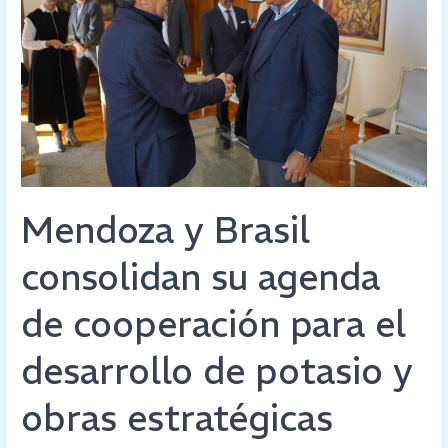
su
agenda
de
cooperación
para
el
desarrollo
de
potasio
Mendoza y Brasil
y
obras
consolidan su agenda
estratégicas
de cooperación para el
desarrollo de potasio y
obras estratégicas