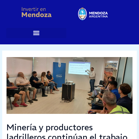
Ir
al
contenido
Post
navigation
Minería y productores
ladrilleros continúan el trabajo